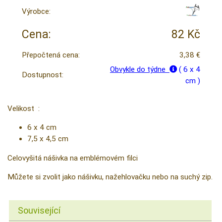
Výrobce:
Cena:
82 Kč
Přepočtená cena:
3,38 €
Obvykle do týdne
( 6 x 4
Dostupnost:
cm )
Velikost :
6 x 4 cm
7,5 x 4,5 cm
Celovyšitá nášivka na emblémovém filci
Můžete si zvolit jako nášivku, nažehlovačku nebo na suchý zip.
Související