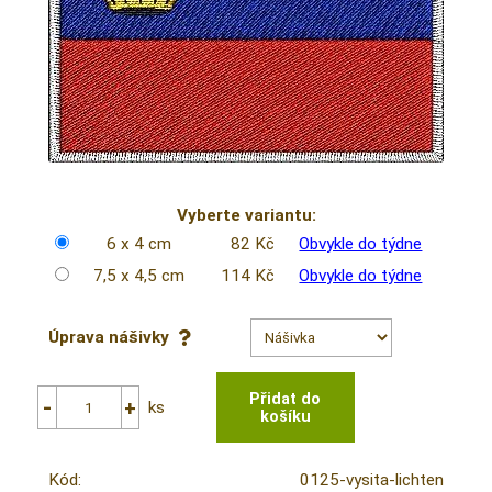
Vyberte variantu:
6 x 4 cm
82 Kč
Obvykle do týdne
7,5 x 4,5 cm
114 Kč
Obvykle do týdne
Úprava nášivky
ks
Kód:
0125-vysita-lichten