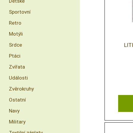
Dětské
Sportovní
Retro
Motýli
LI
Srdce
Ptáci
Zvířata
Události
Zvěrokruhy
Ostatní
Navy
Military
Textilní záplaty