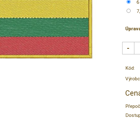
6
7
Úprav
Kód:
Výrobc
Cena
Přepoč
Dostup