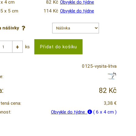
 x 4 cm
82 Kč
Obvykle do týdne
,5 x 5 cm
114 Kč
Obvykle do týdne
a nášivky
ks
0125-vysita-litva
e:
:
82 Kč
tená cena:
3,38 €
nost:
Obvykle do týdne
( 6 x 4 cm )