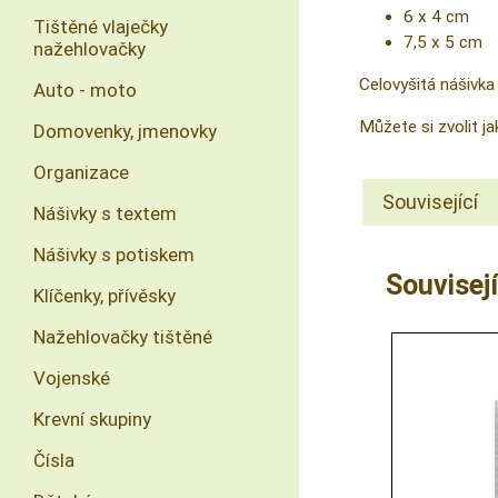
6 x 4 cm
Tištěné vlaječky
7,5 x 5 cm
nažehlovačky
Celovyšitá nášivka
Auto - moto
Můžete si zvolit j
Domovenky, jmenovky
Organizace
Související
Nášivky s textem
Nášivky s potiskem
Souvisejí
Klíčenky, přívěsky
Nažehlovačky tištěné
Vojenské
Krevní skupiny
Čísla