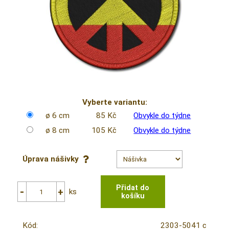
Vyberte variantu:
ø 6 cm
85 Kč
Obvykle do týdne
ø 8 cm
105 Kč
Obvykle do týdne
Úprava nášivky
ks
Kód:
2303-5041 c