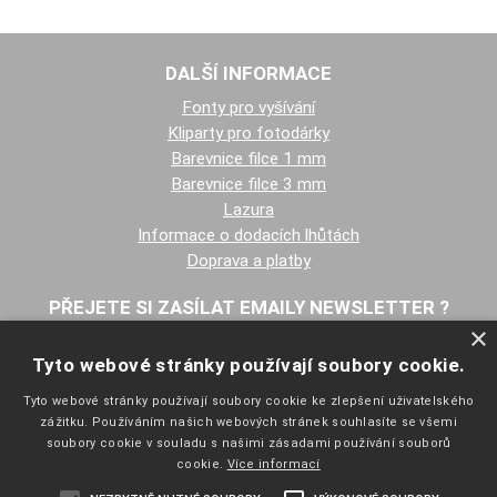
DALŠÍ INFORMACE
Fonty pro vyšívání
Kliparty pro fotodárky
Barevnice filce 1 mm
Barevnice filce 3 mm
Lazura
Informace o dodacích lhůtách
Doprava a platby
PŘEJETE SI ZASÍLAT EMAILY NEWSLETTER ?
×
Tyto webové stránky používají soubory cookie.
Tyto webové stránky používají soubory cookie ke zlepšení uživatelského
zážitku. Používáním našich webových stránek souhlasíte se všemi
soubory cookie v souladu s našimi zásadami používání souborů
cookie.
Více informací
NAVIGACE