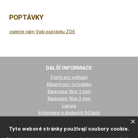
POPTÁVKY
zadejte nám Vaši poptávku ZDE
DALŠÍ INFORMACE
Fonty pro vyšívání
Kliparty pro fotodárky
Barevnice filce 1 mm
Barevnice filce 3 mm
Lazura
Informace o dodacích lhůtách
×
Doprava a platby
Tyto webové stránky používají soubory cookie.
PŘEJETE SI ZASÍLAT EMAILY NEWSLETTER ?