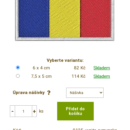
Vyberte variantu:
6 x 4 cm
82 Kč
Skladem
7,5 x 5 cm
114 Kč
Skladem
Úprava nášivky
ks