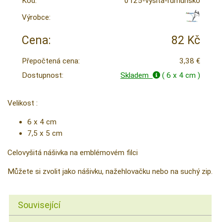
Kód:
0125-vysita-rumunsko
Výrobce:
Cena:
82 Kč
Přepočtená cena:
3,38 €
Dostupnost:
Skladem
( 6 x 4 cm )
Velikost :
6 x 4 cm
7,5 x 5 cm
Celovyšitá nášivka na emblémovém filci
Můžete si zvolit jako nášivku, nažehlovačku nebo na suchý zip.
Související