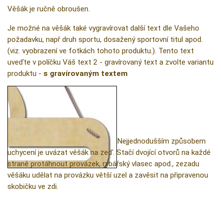
Věšák je ručně obroušen.
Je možné na věšák také vygravírovat další text dle Vašeho
požadavku, např druh sportu, dosažený sportovní titul apod.
(viz. vyobrazení ve fotkách tohoto produktu.). Tento text
uveďte v políčku Váš text 2 - gravírovaný text a zvolte variantu
produktu -
s gravírovaným textem
Způsob zavěšení:
Nejjednodušším způsobem
uchycení je uvázat věšák na zeď. Stačí dvojící otvorů na každé
straně protáhnout provázek, rybářský vlasec apod., zezadu
věšáku udělat na provázku větší uzel a zavěsit na připravenou
skobičku ve zdi.