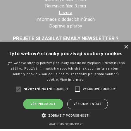
Barevnice filce 3 mm
Lazura
Informace o dodacích lhůtách
Doprava a platby
PŘEJETE SI ZASÍLAT EMAILY NEWSLETTER ?
×
Tyto webové stránky používají soubory cookie.
Tyto webové stránky používají soubory cookie ke zlepšení uživatelského
zážitku. Používáním našich webových stránek souhlasíte se všemi
soubory cookie v souladu s našimi zásadami používání souborů
cookie.
Více informací
NAVIGACE
NEZBYTNĚ NUTNÉ SOUBORY
VÝKONOVÉ SOUBORY
Úvodní strana
Katalog zboží
Nákupní košík
VŠE PŘIJMOUT
VŠE ODMÍTNOUT
Obchodní podmínky
ZOBRAZIT PODROBNOSTI
Kontaktní informace
Odstoupení od smlouvy
POWERED BY COOKIE-SCRIPT