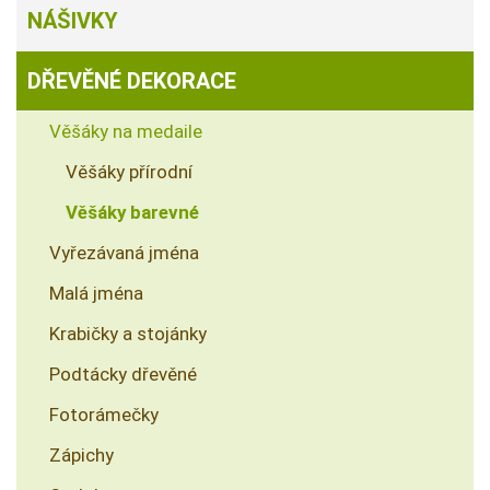
NÁŠIVKY
DŘEVĚNÉ DEKORACE
Věšáky na medaile
Věšáky přírodní
Věšáky barevné
Vyřezávaná jména
Malá jména
Krabičky a stojánky
Podtácky dřevěné
Fotorámečky
Zápichy