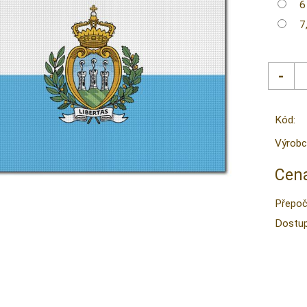
6
7
Kód:
Výrobc
Cena
Přepoč
Dostup