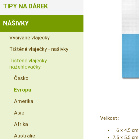
TIPY NA DÁREK
NÁŠIVKY
Vyšívané vlaječky
Tištěné vlaječky - našivky
Tištěné vlaječky
nažehlovačky
Česko
Evropa
Amerika
Asie
Velikost :
Afrika
6 x 4,5 cm
Austrálie
7,5 x 5,5 cm