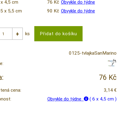
 x 4,5 cm
76 Kč
Obvykle do týdne
,5 x 5,5 cm
90 Kč
Obvykle do týdne
ks
0125-tvlajkaSanMarino
e:
:
76 Kč
tená cena:
3,14 €
nost:
Obvykle do týdne
( 6 x 4,5 cm )