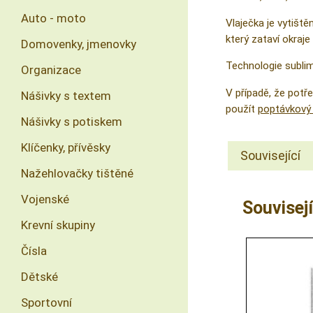
Auto - moto
Vlaječka je vytiště
který zataví okraje 
Domovenky, jmenovky
Technologie sublima
Organizace
V případě, že pot
Nášivky s textem
použít
poptávkový 
Nášivky s potiskem
Klíčenky, přívěsky
Související
Nažehlovačky tištěné
Vojenské
Souvisejí
Krevní skupiny
Čísla
Dětské
Sportovní