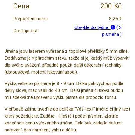
Cena:
200 Kč
Přepočtená cena:
8,26 €
Obvykle do týdne
( 3
Dostupnost:
písmena )
Jména jsou laserem vyřezaná z topolové překližky 5 mm silné.
Dodáváme je v přírodním stavu, takže si jej každý můž vybarvit
dle svého uvážení, případně použít další dekorační techniky
(ubrousková, moření, lakování apod.).
Výška velkého písmene je 8 - 9 cm. Délka pak vychází podle
délky slova, max však do 40 cm. Delší jména či slova budou
mít adekvátně upravenu výšku písma dle propozic fontu.
V případě zájmu uveďte do políčka "Váš text" jméno či jiný text
který požadujete. Zadáte - li ještě i počet písmen, zjistíte
konečnou cenu vyřezaného jména. Dále pak zadejte datum
narození, čas narození, váhu a délku.