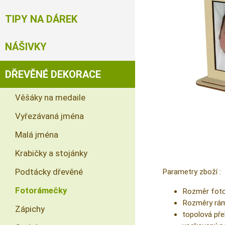
TIPY NA DÁREK
NÁŠIVKY
DŘEVĚNÉ DEKORACE
Věšáky na medaile
Vyřezávaná jména
Malá jména
Krabičky a stojánky
Podtácky dřevěné
Parametry zboží :
Fotorámečky
Rozměr fotog
Rozměry rám
Zápichy
topolová pře