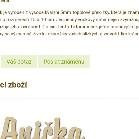
ovrch
je vyroben z vysoce kvalitní 5mm topolové překližky, která je znám
ii o rozměrech 15 x 10 cm. Jedinečný voskový nátěr nejen zvýrazňuje
užuje jeho životnost. Co činí tento fotorámeček ještě osobitějším j
y na významné životní okamžiky vašich blízkých a vytvořit tím krásn
Váš dotaz
Poslat známénu
cí zboží