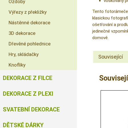
voskovaný p
Ozdoby
Tento fotorámeček 
Výřezy z překližky
klasickou fotograf
Nástěnné dekorace
ošetřování a prodl
jedinečné vzpomínk
3D dekorace
domově.
Dřevěné pohlednice
Hry, skládačky
Související
Knoflíky
Souvisejí
DEKORACE Z FILCE
DEKORACE Z PLEXI
SVATEBNÍ DEKORACE
DĚTSKÉ DÁRKY