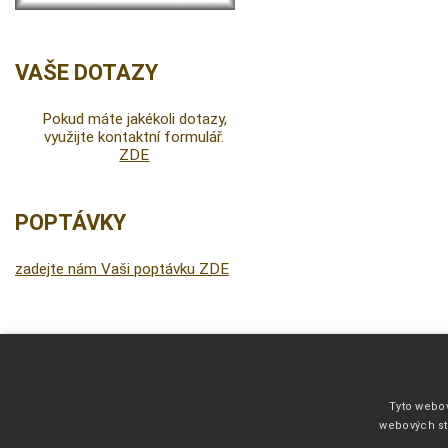
VAŠE DOTAZY
Pokud máte jakékoli dotazy,
využijte kontaktní formulář.
ZDE
POPTÁVKY
zadejte nám Vaši poptávku ZDE
DALŠÍ INFORMACE
Fonty pro vyšívání
Tyto webov
Kliparty pro fotodárky
webových st