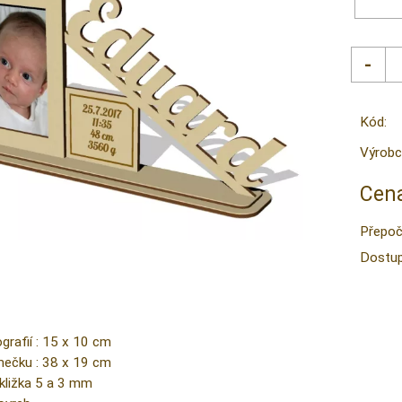
Kód:
Výrobc
Cena
Přepoč
Dostup
rafií : 15 x 10 cm
ečku : 38 x 19 cm
kližka 5 a 3 mm