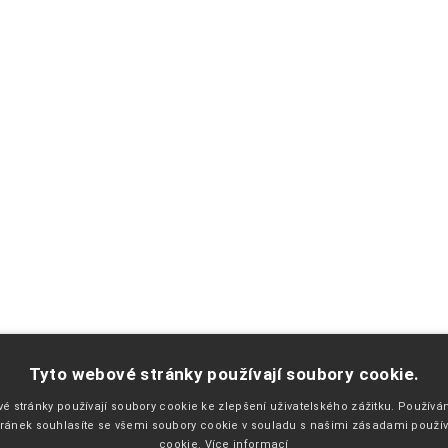
PŘEJETE SI ZASÍLAT EMAILY NEWSLETTER ?
Tyto webové stránky používají soubory cookie.
é stránky používají soubory cookie ke zlepšení uživatelského zážitku. Použív
ránek souhlasíte se všemi soubory cookie v souladu s našimi zásadami použí
cookie.
Více informací