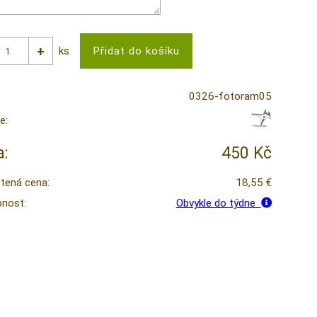
ks
0326-fotoram05
e:
:
450 Kč
tená cena:
18,55 €
nost:
Obvykle do týdne