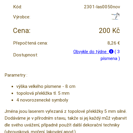
Kód:
2301-las0050nov
Výrobce:
Cena:
200 Kč
Přepočtená cena:
8,26 €
Obvykle do týdne
( 3
Dostupnost:
písmena )
Parametry :
výška velkého písmene - 8 cm
topolová překližka tl. 5 mm
4 novorozenecké symboly
Jména jsou laserem vyřezaná z topolové překližky 5 mm silné.
Dodáváme je v přírodním stavu, takže si jej každý můž vybarvit
dle svého uvážení, případně použít další dekorační techniky
(ubrousková, moření, lakování apod.).