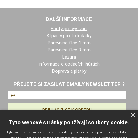
DALŠÍ INFORMACE
Fonty pro vyšívání
Kliparty pro fotodárky
Barevnice filce 1 mm
Barevnice filce 3 mm
Lazura
Informace o dodacích lhůtách
Doprava a platby
PŘEJETE SI ZASÍLAT EMAILY NEWSLETTER ?
×
Tyto webové stránky používají soubory cookie.
NAVIGACE
Tyto webové stránky používají soubory cookie ke zlepšení uživatelského