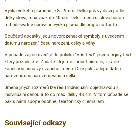
Výška velkého písmene je 8 - 9 cm. Délka pak vychází podle
délky slova, max však do 40 cm. Delší jména či slova budou
mít adekvátně upravenu výšku písma dle propozic fontu.
Součástí dodávky jsou novorozenecké symboly s uvedením
datumu narození, času narození, délky a váhy.
V případě zájmu uveďte do políčka "Váš text" jméno či jiný text
který požadujete. Zadáte - li ještě i počet písmen, zjistíte
konečnou cenu vyřezaného jména. Dále pak zadejte datum
narození, čas narození, váhu a délku.
Jména jiných rozměrů lze řešit individuální objednávkou s
individuální cenou a to do max. délky 48 cm. V tom případě se
pak s námi spojte osobně, telefonicky či emailem.
Související odkazy