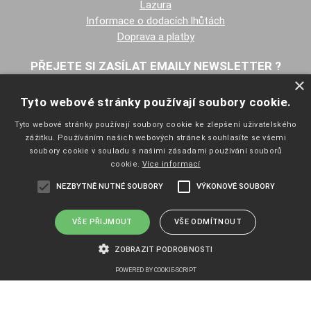
Lazura
Informace o dodacích lhůtách
Doprava a platby
PŘEJETE SI ZASÍLAT EMAILY NEWSLETTER ?
×
Tyto webové stránky používají soubory cookie.
Tyto webové stránky používají soubory cookie ke zlepšení uživatelského
zážitku. Používáním našich webových stránek souhlasíte se všemi
soubory cookie v souladu s našimi zásadami používání souborů
cookie.
Více informací
NAVIGACE
NEZBYTNĚ NUTNÉ SOUBORY
VÝKONOVÉ SOUBORY
Úvodní strana
Katalog zboží
Nákupní košík
VŠE PŘIJMOUT
VŠE ODMÍTNOUT
Obchodní podmínky
ZOBRAZIT PODROBNOSTI
Kontaktní informace
Odstoupení od smlouvy
POWERED BY COOKIE-SCRIPT
Copyright ©
eshop.pelisport.cz
,
provozováno na systému
tvorba e-
Nezbytně nutné soubory
Výkonové soubory