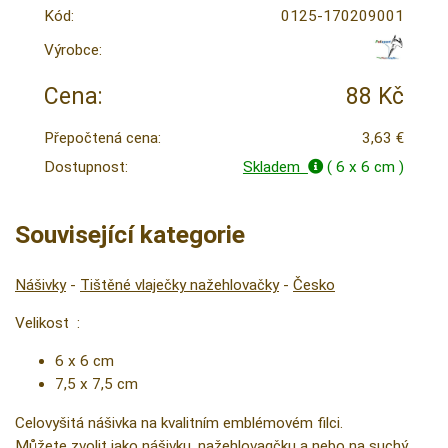
Kód:
0125-170209001
Výrobce:
Cena:
88 Kč
Přepočtená cena:
3,63 €
Dostupnost:
Skladem
( 6 x 6 cm )
Související kategorie
Nášivky
-
Tištěné vlaječky nažehlovačky
-
Česko
Velikost :
6 x 6 cm
7,5 x 7,5 cm
Celovyšitá nášivka na kvalitním emblémovém filci.
Můžete zvolit jako nášivku, nažehlovaqčku a nebo na suchý