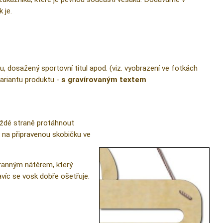
 je.
, dosažený sportovní titul apod. (viz. vyobrazení ve fotkách
variantu produktu -
s gravírovaným textem
aždé straně protáhnout
t na připravenou skobičku ve
ranným nátěrem, který
avíc se vosk dobře ošetřuje.