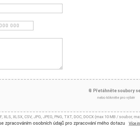
📎 Přetáhněte soubory s
nebo klikněte pro výběr
DF, XLS, XLSX, CSV, JPG, JPEG, PNG, TXT, DOC, DOCX (max 10 MB / soubor, ma
se zpracováním osobních údajů pro zpracování mého dotazu
Více i