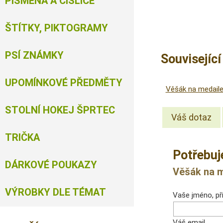
PÍSMENA A ČÍSLICE
ŠTÍTKY, PIKTOGRAMY
PSÍ ZNÁMKY
Souvisejíc
UPOMÍNKOVÉ PŘEDMĚTY
Věšák na medail
STOLNÍ HOKEJ ŠPRTEC
Váš dotaz
TRIČKA
Potřebuj
DÁRKOVÉ POUKAZY
Věšák na m
VÝROBKY DLE TÉMAT
Vaše jméno, pří
Váš email