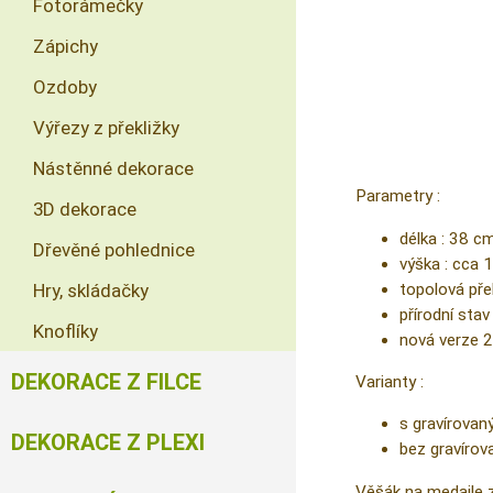
Fotorámečky
Zápichy
Ozdoby
Výřezy z překližky
Nástěnné dekorace
Parametry :
3D dekorace
délka : 38 c
Dřevěné pohlednice
výška : cca 
topolová pře
Hry, skládačky
přírodní sta
Knoflíky
nová verze 
DEKORACE Z FILCE
Varianty :
s gravírova
DEKORACE Z PLEXI
bez gravírov
Věšák na medaile z