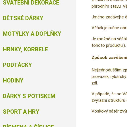
SVATEBNÍ DEKORACE
přírodním stavu. Vě
Jméno zadávejte do
DĚTSKÉ DÁRKY
Věšák je ručně obr
MOTÝLKY A DOPLŇKY
Je možné na věšák 
tohoto produktu.).
HRNKY, KORBELE
Způsob zavěšení
PODTÁCKY
Nejjednodušším způ
provázek, rybářský
HODINY
zdi.
V případě, že se 
DÁRKY S POTISKEM
zvýrazní strukturu 
SPORT A HRY
Voskový nátěr zvýra