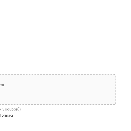
em
x 5 souborů)
nformací