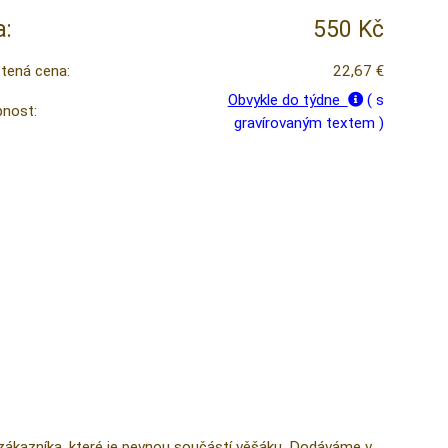
:
550 Kč
tená cena:
22,67 €
Obvykle do týdne
( s
nost:
gravírovaným textem )
zákazníka, které je pevnou součástí věšáku. Dodáváme v