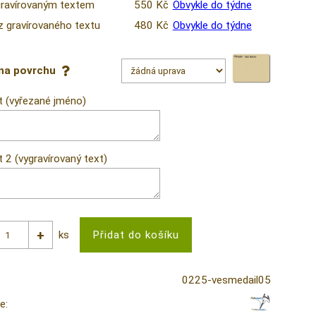
gravírovaným textem
550 Kč
Obvykle do týdne
z gravírovaného textu
480 Kč
Obvykle do týdne
na povrchu
t (vyřezané jméno)
 2 (vygravírovaný text)
ks
0225-vesmedail05
e: