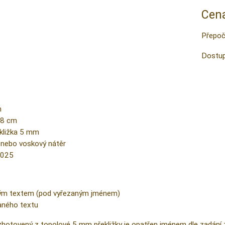
Cena
Přepoč
Dostup
m
18 cm
kližka 5 mm
v nebo voskový nátěr
2025
ným textem (pod vyřezaným jménem)
aného textu
hotovený z topolové 5 mm překližky je opatřen jménem dle zadání 