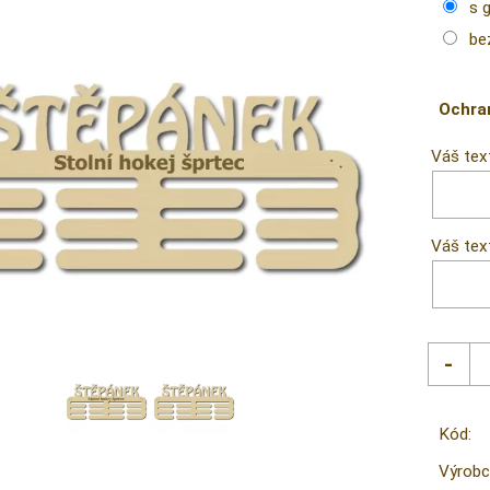
s 
be
Ochra
Váš tex
Váš text
Kód:
Výrobc