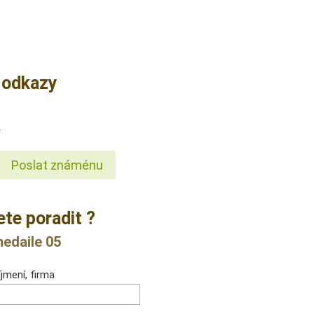
í odkazy
e
Poslat známénu
ete poradit ?
edaile 05
jmení, firma