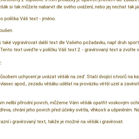
šák si tak můžete nabarvit dle svého uvážení, nebo jej nechat tak jak
 políčka Váš text - jméno.
oušen.
také vygravírovat další text dle Vašeho požadavku, např druh sportu
 Tento text uveďte v políčku Váš text 2 - gravírovaný text a zvolte 
:
sobem uchycení je uvázat věšák na zeď. Stačí dvojící otvorů na k
 vlasec apod., zezadu věšáku udělat na provázku větší uzel a zavěsi
Vám nelíbí přírodní povrch, můžeme Vám věšák opatřit voskovým och
dřeva, chrání jeho povrch před účinky světla, vlhkosti a ušpiněním. N
zní i gravírovaný text, takže je možné na věšák i gravírovat.